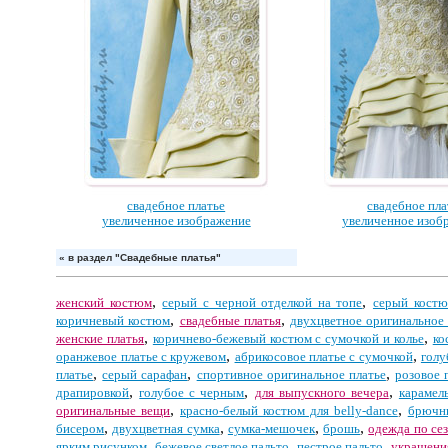
свадебное платье
свадебное пла
увеличенное изображение
увеличенное изоб
«
в раздел "Свадебные платья"
,
,
женский костюм
серый с черной отделкой на топе
серый кост
,
,
коричневый костюм
свадебные платья
двухцветное оригинальное 
,
,
женские платья
коричнево-бежевый костюм с сумочкой и колье
ко
,
,
оранжевое платье с кружевом
абрикосовое платье с сумочкой
голу
,
,
,
платье
серый сарафан
спортивное оригинальное платье
розовое 
,
,
,
драпировкой
голубое с черным
для выпускного вечера
карамел
,
,
оригинальные вещи
красно-белый костюм для belly-dance
брючны
,
,
,
,
бисером
двухцветная сумка
сумка-мешочек
брошь
одежда по се
,
,
,
ярким рисунком
бежевое светлое пальто
пестрое пальто
украшения