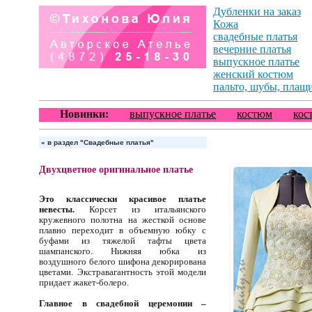
Дубленки на заказ
Кожа
свадебные платья
вечерние платья
выпускное платье
женский костюм
пальто, шубы, плащ
Новинки:
выпускное платье
костюм
кос
«
в раздел "Свадебные платья"
Двухцветное оригинальное платье
Это классически красивое платье
невесты.
Корсет из итальянского
кружевного полотна на жесткой основе
плавно переходит в объемную юбку с
буфами из тяжелой тафты цвета
шампанского. Нижняя юбка из
воздушного белого шифона декорирована
цветами. Экстравагантность этой модели
придает жакет-болеро.
Главное в свадебной церемонии –