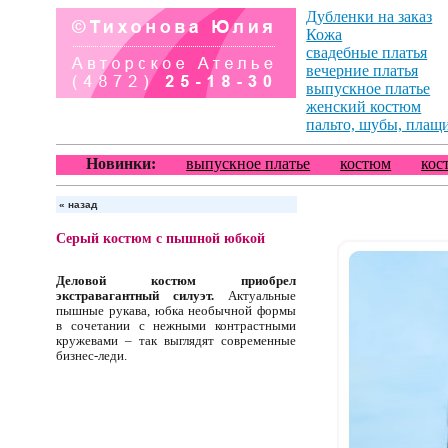
Дубленки на заказ
Кожа
свадебные платья
вечерние платья
выпускное платье
женский костюм
пальто, шубы, плащ
Новинки:
выпускное платье
костюм
кос
«
назад
Серый костюм с пышной юбкой
Деловой костюм приобрел
экстравагантный силуэт.
Актуальные
пышные рукава, юбка необычной формы
в сочетании с нежными контрастными
кружевами – так выглядят современные
бизнес-леди.