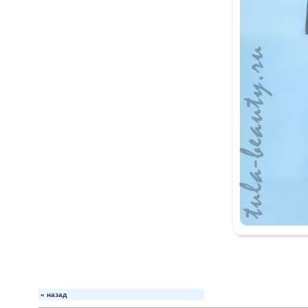
«
назад