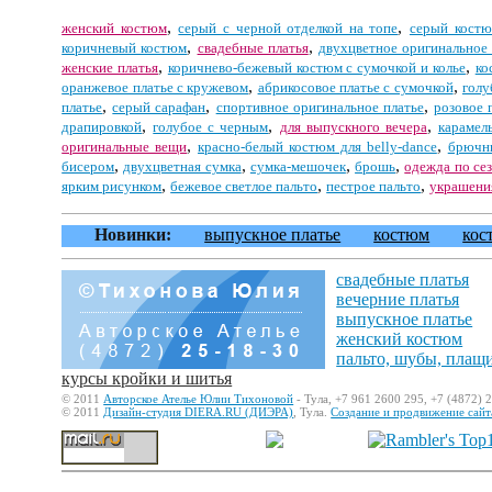
,
,
женский костюм
серый с черной отделкой на топе
серый кост
,
,
коричневый костюм
свадебные платья
двухцветное оригинальное 
,
,
женские платья
коричнево-бежевый костюм с сумочкой и колье
ко
,
,
оранжевое платье с кружевом
абрикосовое платье с сумочкой
голу
,
,
,
платье
серый сарафан
спортивное оригинальное платье
розовое 
,
,
,
драпировкой
голубое с черным
для выпускного вечера
карамел
,
,
оригинальные вещи
красно-белый костюм для belly-dance
брючны
,
,
,
,
бисером
двухцветная сумка
сумка-мешочек
брошь
одежда по се
,
,
,
ярким рисунком
бежевое светлое пальто
пестрое пальто
украшения
Новинки:
выпускное платье
костюм
кос
свадебные платья
вечерние платья
выпускное платье
женский костюм
пальто, шубы, плащ
курсы кройки и шитья
© 2011
Авторское Ателье Юлии Тихоновой
- Тула, +7 961 2600 295, +7 (4872) 
© 2011
Дизайн-студия DIERA.RU (ДИЭРА)
, Тула.
Создание и продвижение сайт